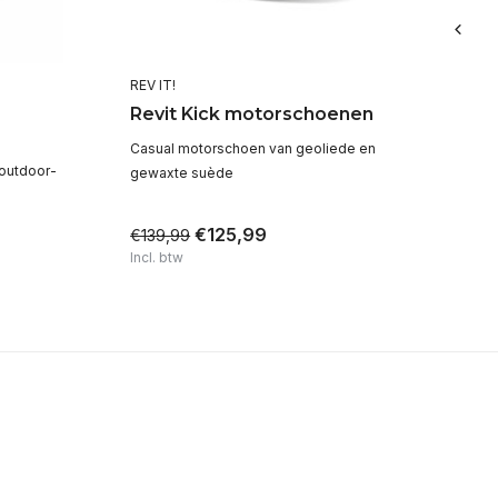
REV IT!
Rev
Revit Kick motorschoenen
Re
m
Casual motorschoen van geoliede en
outdoor-
Mo
gewaxte suède
vo
€125,99
€139,99
€1
Incl. btw
Inc