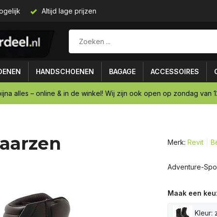
ogelijk
Altijd lage prijzen
OENEN
HANDSCHOENEN
BAGAGE
ACCESSOIRES
ijna alles – online & in de winkel! Wij zijn ook open op zondag van 12
laarzen
Merk:
Revit
Be
Adventure-Spor
Maak een keu
Kleur: