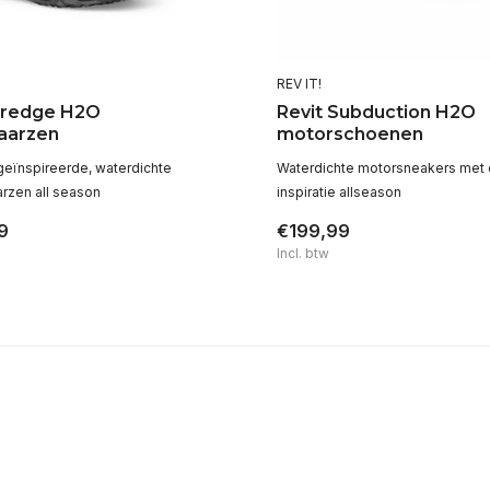
REV IT!
Dredge H2O
Revit Subduction H2O
aarzen
motorschoenen
eïnspireerde, waterdichte
Waterdichte motorsneakers met 
arzen all season
inspiratie allseason
9
€199,99
Incl. btw