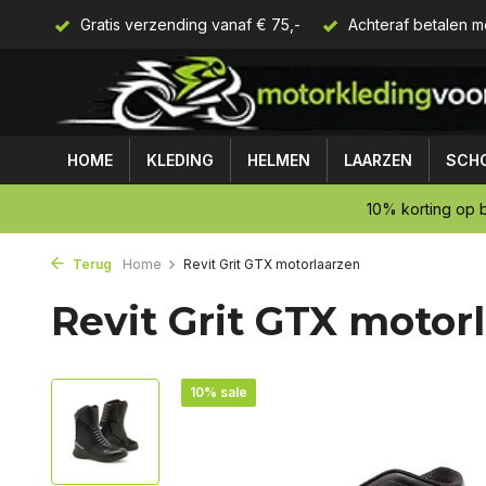
Gratis verzending vanaf € 75,-
Achteraf betalen m
HOME
KLEDING
HELMEN
LAARZEN
SCH
10% korting op b
Terug
Home
Revit Grit GTX motorlaarzen
Revit Grit GTX motor
10% sale