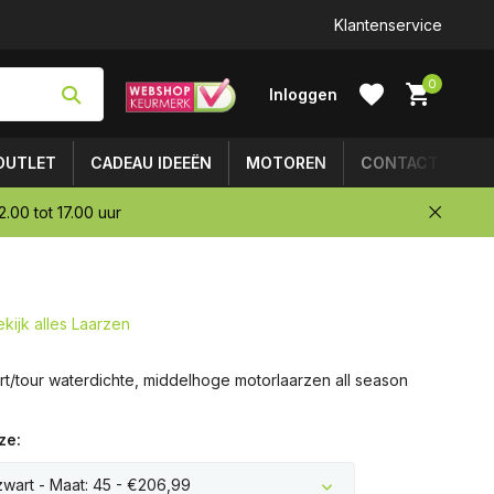
Klantenservice
0
Inloggen
OUTLET
CADEAU IDEEËN
MOTOREN
CONTACT
.00 tot 17.00 uur
Account
aanmaken
kijk alles Laarzen
t/tour waterdichte, middelhoge motorlaarzen all season
ze:
 zwart - Maat: 45 - €206,99