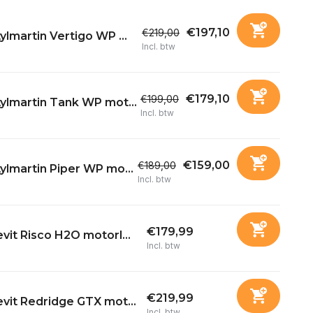
€197,10
€219,00
ylmartin Vertigo WP ...
Incl. btw
€179,10
€199,00
ylmartin Tank WP mot...
Incl. btw
€159,00
€189,00
ylmartin Piper WP mo...
Incl. btw
€179,99
vit Risco H2O motorl...
Incl. btw
€219,99
vit Redridge GTX mot...
Incl. btw