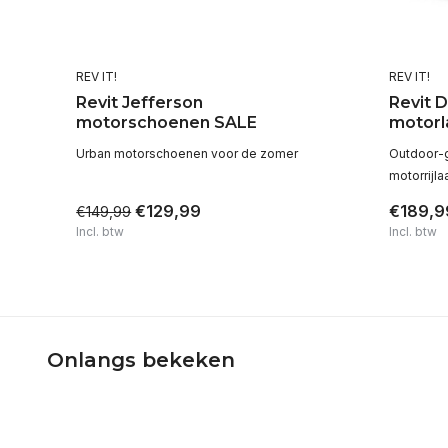
REV IT!
REV IT!
Revit Jefferson
Revit 
motorschoenen SALE
motorl
Urban motorschoenen voor de zomer
Outdoor-g
motorrijla
€129,99
€189,9
€149,99
Incl. btw
Incl. btw
Onlangs bekeken