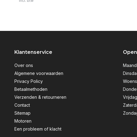
Incl. btw
Klantenservice
Openi
Over ons
Maanda
Algemene voorwaarden
Dinsda
Privacy Policy
Woensd
Betaalmethoden
Donder
Verzenden & retourneren
Vrijdag
Contact
Zaterd
Sitemap
Zondag
Motoren
Een probleem of klacht