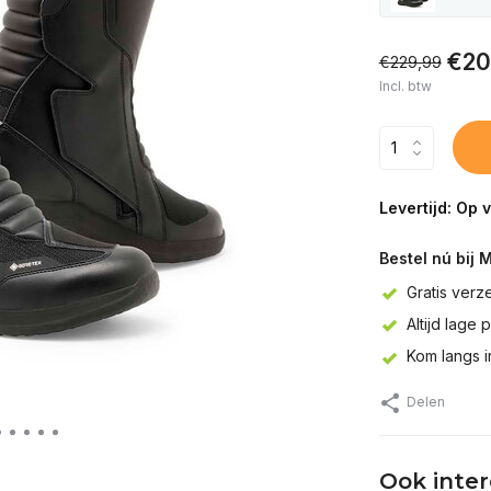
€20
€229,99
Incl. btw
Levertijd: Op 
Bestel nú bij 
Gratis verz
Altijd lage 
Kom langs 
Delen
Ook inte