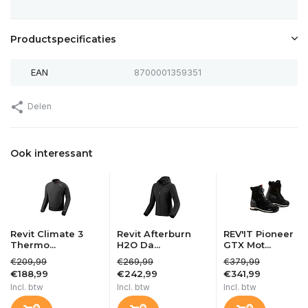
Productspecificaties
EAN
8700001359351
Delen
Ook interessant
Revit Climate 3
Revit Afterburn
REV'IT Pioneer
Thermo...
H2O Da...
GTX Mot...
€209,99
€269,99
€379,99
€188,99
€242,99
€341,99
Incl. btw
Incl. btw
Incl. btw