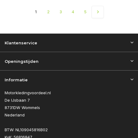
1
2
3
4
5
Klantenservice
Openingstijden
Informatie
Motorkledingvoordeel.nl
De IJsbaan 7
8731DW Wommels
Nederland
BTW: NL109045816B02
KvK: 56816847