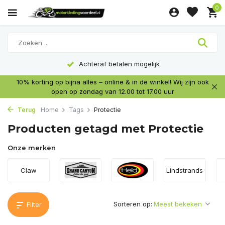
0
Altijd lage prijzen
10% korting op bijna alles – online & in de winkel! Wij zijn ook
open op zondag van 12.00 tot 17.00 uur
Terug
Home
Tags
Protectie
Producten getagd met Protectie
Onze merken
Claw
Lindstrands
Sorteren op:
Filter