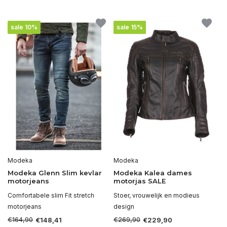
sale 10%
sale 15%
Modeka
Modeka
Modeka Glenn Slim kevlar
Modeka Kalea dames
motorjeans
motorjas SALE
Comfortabele slim Fit stretch
Stoer, vrouwelijk en modieus
motorjeans
design
€164,90
€269,90
€148,41
€229,90