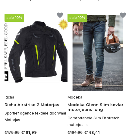
sale 10%
sale 10%
Richa
Modeka
Richa Airstrike 2 Motorjas
Modeka Glenn Slim kevlar
motorjeans long
Sportief ogende textiele doorwaai
Comfortabele Slim Fit stretch
Motorjas
motorjeans
€179,99
€164,90
€161,99
€148,41