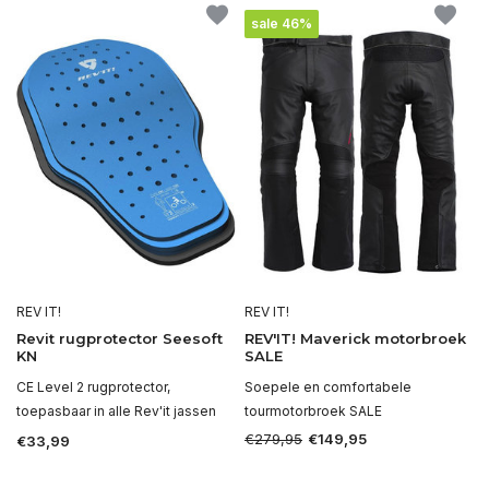
sale 46%
REV IT!
REV IT!
Revit rugprotector Seesoft
REV'IT! Maverick motorbroek
KN
SALE
CE Level 2 rugprotector,
Soepele en comfortabele
toepasbaar in alle Rev'it jassen
tourmotorbroek SALE
€279,95
€149,95
€33,99