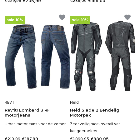
€229,99
€289,00
€206,99
€199,00
sale 10%
sale 10%
REV IT!
Held
Rev'it! Lombard 3 RF
Held Slade 2 Eendelig
motorjeans
Motorpak
Urban motorjeans voor de zomer
Zeer veilig race-overall van
kangoeroeleer
€219,99
€1.099,95
€197,99
€989,95