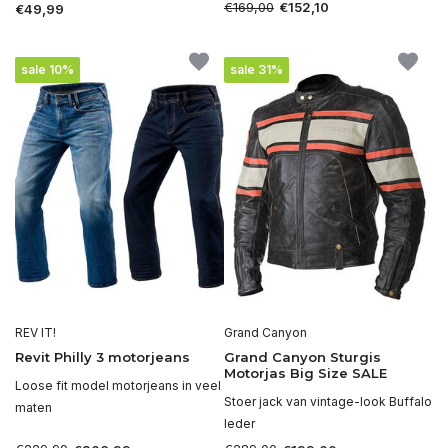
€169,00
€152,10
€49,99
sale 10%
sale 31%
REV IT!
Grand Canyon
Revit Philly 3 motorjeans
Grand Canyon Sturgis
Motorjas Big Size SALE
Loose fit model motorjeans in veel
Stoer jack van vintage-look Buffalo
maten
leder