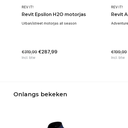
REV IT!
REV IT!
Revit Epsilon H2O motorjas
Revit 
Urban/street motorjas all season
Adventure
s
€287,99
€319,99
€199,99
Incl. btw
Incl. btw
Onlangs bekeken