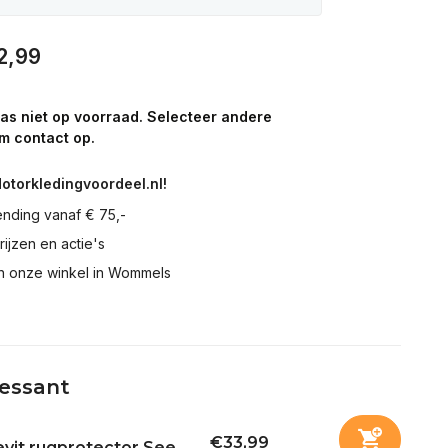
2,99
aas niet op voorraad. Selecteer andere
m contact op.
Motorkledingvoordeel.nl!
ending vanaf € 75,-
prijzen en actie's
in onze winkel in Wommels
ressant
€33,99
vit rugprotector See...