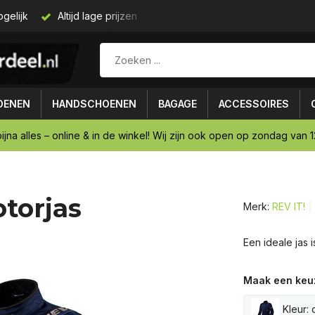
gelijk
Altijd lage prijzen
Gratis verzending vanaf € 75,-
OENEN
HANDSCHOENEN
BAGAGE
ACCESSOIRES
ijna alles – online & in de winkel! Wij zijn ook open op zondag van 12
otorjas
Merk:
REV IT!
Een ideale jas 
Maak een keu
Kleur: