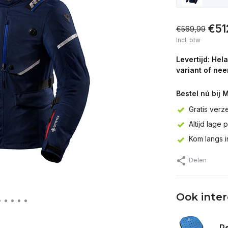
€51
€569,99
Incl. btw
Levertijd: Hel
variant of nee
Bestel nú bij 
Gratis verz
Altijd lage 
Kom langs 
Delen
Ook inte
Re