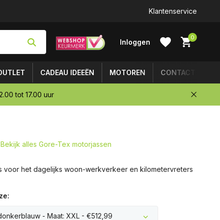
Achteraf betalen mogelijk
Klantenservice
0
Inloggen
OUTLET
CADEAU IDEEËN
MOTOREN
CONTACT
.00 tot 17.00 uur
Account
aanmaken
Bekijk alles Gore-Tex motorjassen
is voor het dagelijks woon-werkverkeer en kilometervreters
ze:
 donkerblauw - Maat: XXL - €512,99