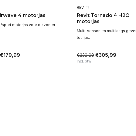
REV IT!
Airwave 4 motorjas
Revit Tornado 4 H2O
motorjas
/sport motorjas voor de zomer
Multi-season en multilaags geve
tourjas.
€179,99
€305,99
€339,99
Incl. btw