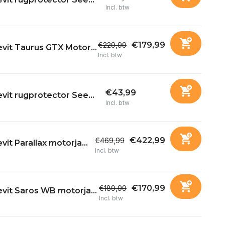
Incl. btw
€179,99
€229,99
vit Taurus GTX Motor...
Incl. btw
€43,99
vit rugprotector See...
Incl. btw
€422,99
€469,99
vit Parallax motorja...
Incl. btw
€170,99
€189,99
vit Saros WB motorja...
Incl. btw