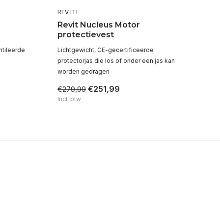
REV IT!
REV
Revit Nucleus Motor
R
protectievest
m
ntileerde
Lichtgewicht, CE-gecertificeerde
Wa
protectorjas die los of onder een jas kan
worden gedragen
€251,99
€
€279,99
Incl. btw
Inc