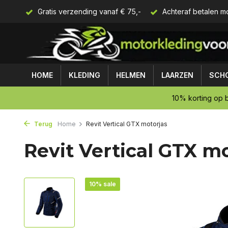
rijzen
Gratis verzending vanaf € 75,-
Achteraf betalen mo
HOME
KLEDING
HELMEN
LAARZEN
SCH
10% korting op b
Terug
Home
Revit Vertical GTX motorjas
Revit Vertical GTX m
10% sale