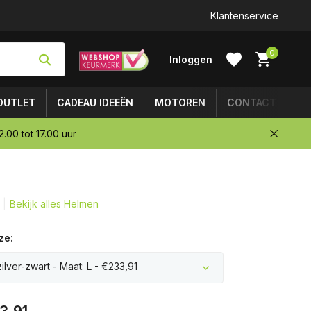
Klantenservice
0
Inloggen
OUTLET
CADEAU IDEEËN
MOTOREN
CONTACT
.00 tot 17.00 uur
Account
aanmaken
Bekijk alles Helmen
ze:
zilver-zwart - Maat: L - €233,91