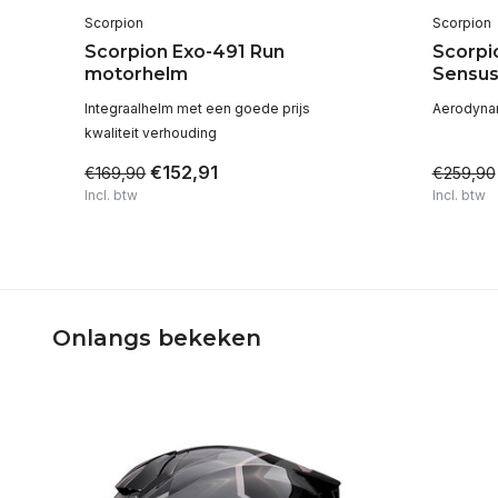
Scorpion
Scorpion
Scorpion Exo-491 Run
Scorpi
motorhelm
Sensus
jks
Integraalhelm met een goede prijs
Aerodynam
kwaliteit verhouding
€152,91
€169,90
€259,90
Incl. btw
Incl. btw
Onlangs bekeken