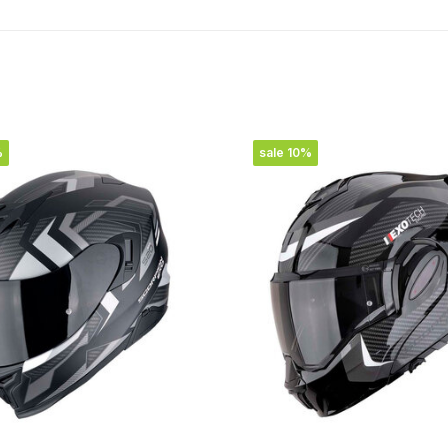
%
sale 10%