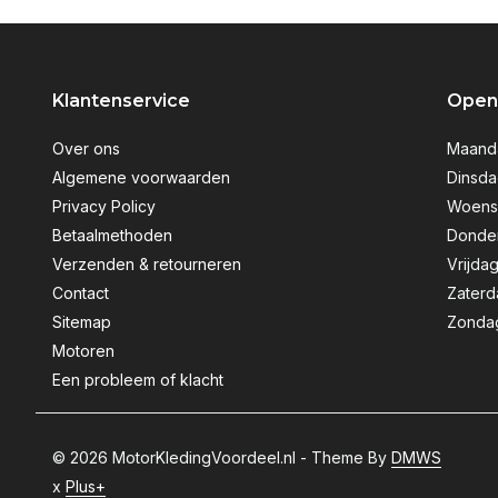
Klantenservice
Openi
Over ons
Maanda
Algemene voorwaarden
Dinsda
Privacy Policy
Woensd
Betaalmethoden
Donder
Verzenden & retourneren
Vrijdag
Contact
Zaterd
Sitemap
Zondag
Motoren
Een probleem of klacht
© 2026 MotorKledingVoordeel.nl - Theme By
DMWS
x
Plus+