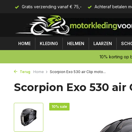
Gratis verzending vanaf € 75,-
Achteraf betalen m
HOME
KLEDING
HELMEN
LAARZEN
SCH
10% korting op b
Terug
Home
Scorpion Exo 530 air Clip moto...
Scorpion Exo 530 air
10% sale