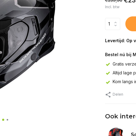
€23
€259,90
Incl. btw
Levertijd: Op 
Bestel nú bij 
Gratis verz
Altijd lage 
Kom langs 
Delen
Ook inte
Sc