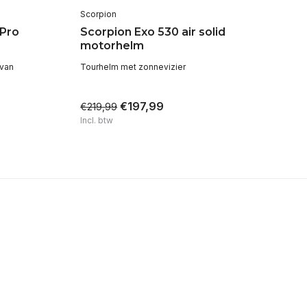
Scorpion
Sc
 Pro
Scorpion Exo 530 air solid
Sc
motorhelm
m
 van
Tourhelm met zonnevizier
Spo
ge
€197,99
€219,99
€2
Incl. btw
Inc