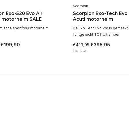
Scorpion
on Exo-520 Evo Air
Scorpion Exo-Tech Evo
 motorhelm SALE
Acuti motorhelm
ische sport/tour motorhelm
De Exo Tech Evo Pro is gemaakt
lichtgewicht TCT Ultra fiber
€199,90
€395,95
€439,95
Incl. btw