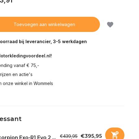
3,91
Toevoegen aan winkelwagen
voorraad bij leverancier, 3-5 werkdagen
Motorkledingvoordeel.nl!
ending vanaf € 75,-
prijzen en actie's
in onze winkel in Wommels
ressant
€395,95
€439,95
orpion Exo-R1 Evo 2 ...