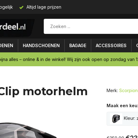
ogelijk
Altijd lage prijzen
OENEN
HANDSCHOENEN
BAGAGE
ACCESSOIRES
ijna alles – online & in de winkel! Wij zijn ook open op zondag van 12
 Clip motorhelm
Merk:
Scorpion
Maak een keu
Kleur: 