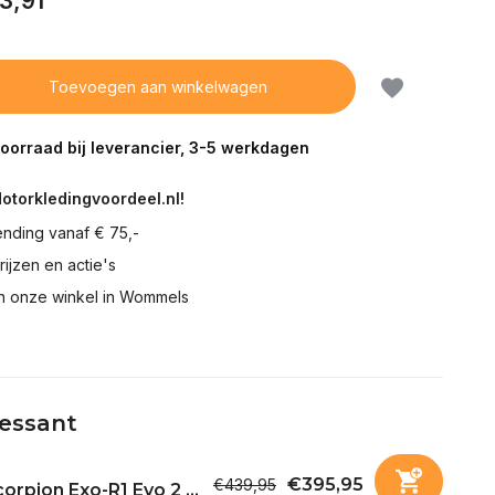
3,91
Toevoegen aan winkelwagen
voorraad bij leverancier, 3-5 werkdagen
Motorkledingvoordeel.nl!
ending vanaf € 75,-
prijzen en actie's
in onze winkel in Wommels
ressant
€395,95
€439,95
orpion Exo-R1 Evo 2 ...