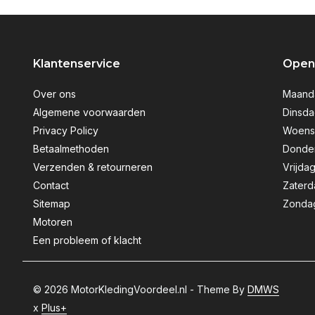
Klantenservice
Openi
Over ons
Maanda
Algemene voorwaarden
Dinsda
Privacy Policy
Woensd
Betaalmethoden
Donder
Verzenden & retourneren
Vrijdag
Contact
Zaterd
Sitemap
Zondag
Motoren
Een probleem of klacht
© 2026 MotorKledingVoordeel.nl - Theme By
DMWS
x
Plus+