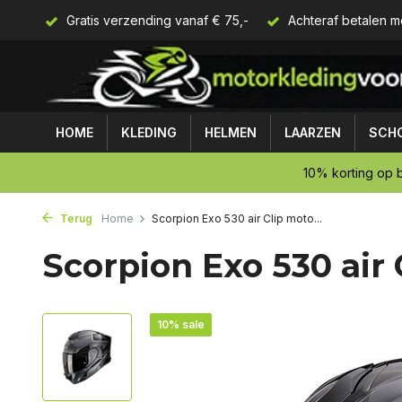
Gratis verzending vanaf € 75,-
Achteraf betalen m
HOME
KLEDING
HELMEN
LAARZEN
SCH
10% korting op b
Terug
Home
Scorpion Exo 530 air Clip moto...
Scorpion Exo 530 air
10% sale