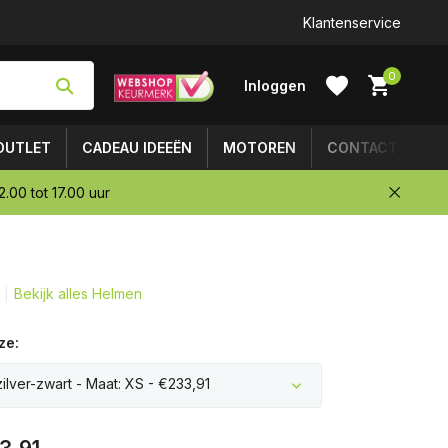
Klantenservice
0
Inloggen
OUTLET
CADEAU IDEEËN
MOTOREN
CONTACT
.00 tot 17.00 uur
Account
aanmaken
Bekijk alles Helmen
ze:
zilver-zwart - Maat: XS - €233,91