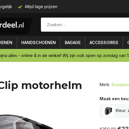
ogelijk
Altijd lage prijzen
OENEN
HANDSCHOENEN
BAGAGE
ACCESSOIRES
ijna alles – online & in de winkel! Wij zijn ook open op zondag van 12
 Clip motorhelm
Merk:
Scorpion
Maak een keu
Kleur: 