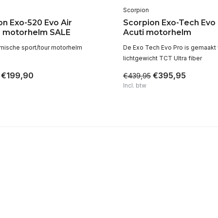
Scorpion
on Exo-520 Evo Air
Scorpion Exo-Tech Evo
 motorhelm SALE
Acuti motorhelm
ische sport/tour motorhelm
De Exo Tech Evo Pro is gemaakt
lichtgewicht TCT Ultra fiber
€199,90
€395,95
€439,95
Incl. btw