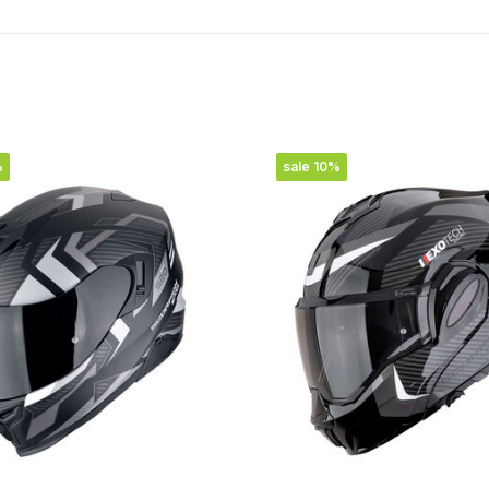
%
sale 10%