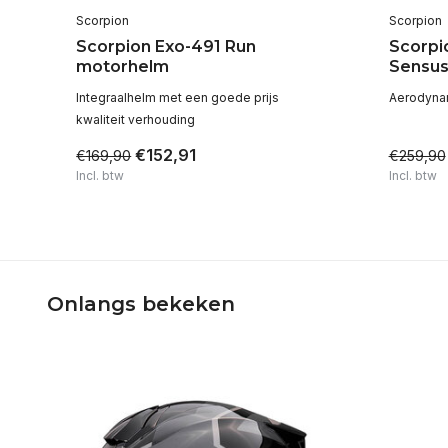
Scorpion
Scorpion
Scorpion Exo-491 Run
Scorpi
motorhelm
Sensus
jks
Integraalhelm met een goede prijs
Aerodynam
kwaliteit verhouding
€152,91
€169,90
€259,90
Incl. btw
Incl. btw
Onlangs bekeken