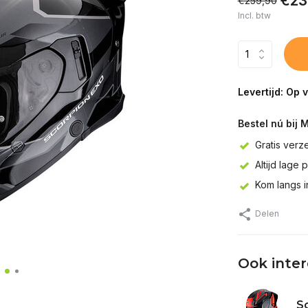
€23
€259,90
Incl. btw
Levertijd: Op 
Bestel nú bij 
Gratis verz
Altijd lage 
Kom langs 
Delen
Ook inte
Sc