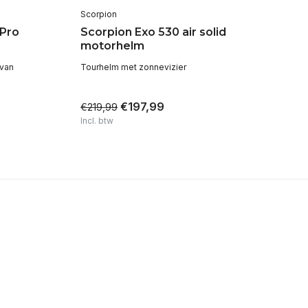
Scorpion
Sc
 Pro
Scorpion Exo 530 air solid
Sc
motorhelm
m
 van
Tourhelm met zonnevizier
Spo
ge
€197,99
€219,99
€2
Incl. btw
Inc