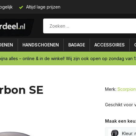
ogelijk
Altijd lage prijzen
OENEN
HANDSCHOENEN
BAGAGE
ACCESSOIRES
ijna alles – online & in de winkel! Wij zijn ook open op zondag van 12
rbon SE
Merk:
Scorpion
Geschikt voor ve
Maak een keu
Kleur: