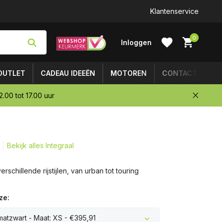
Klantenservice
0
Inloggen
OUTLET
CADEAU IDEEËN
MOTOREN
CONTACT
.00 tot 17.00 uur
Account
aanmaken
Bekijk alles Integraal
rschillende rijstijlen, van urban tot touring
ze:
 matzwart - Maat: XS - €395,91