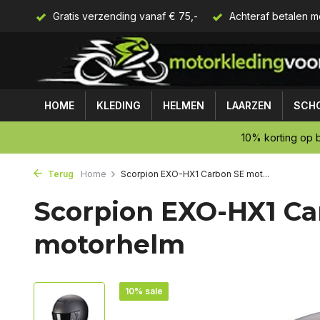
Gratis verzending vanaf € 75,-
Achteraf betalen m
HOME
KLEDING
HELMEN
LAARZEN
SCH
10% korting op b
Terug
Home
Scorpion EXO-HX1 Carbon SE mot...
Scorpion EXO-HX1 Ca
motorhelm
10% sale