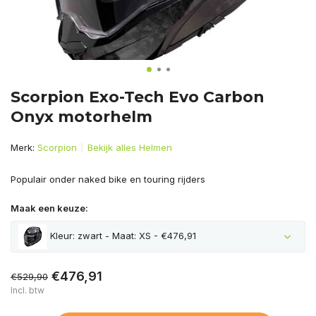
Scorpion Exo-Tech Evo Carbon
Onyx motorhelm
Merk:
Scorpion
Bekijk alles Helmen
Populair onder naked bike en touring rijders
Maak een keuze:
Kleur: zwart - Maat: XS - €476,91
€476,91
€529,90
Incl. btw