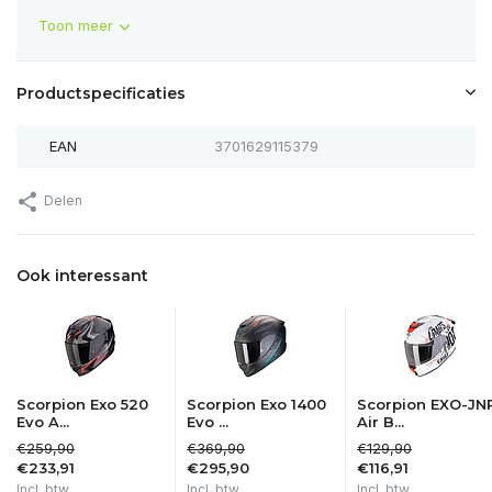
Toon meer
Productspecificaties
EAN
3701629115379
Delen
Ook interessant
Scorpion Exo 520
Scorpion Exo 1400
Scorpion EXO-JN
Evo A...
Evo ...
Air B...
€259,90
€369,90
€129,90
€233,91
€295,90
€116,91
Incl. btw
Incl. btw
Incl. btw