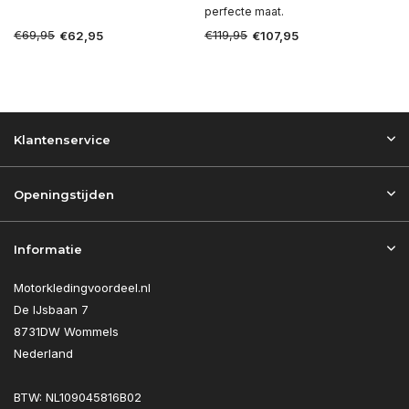
perfecte maat.
€69,95
€119,95
€62,95
€107,95
Klantenservice
Openingstijden
Informatie
Motorkledingvoordeel.nl
De IJsbaan 7
8731DW Wommels
Nederland
BTW: NL109045816B02