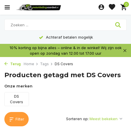
0
Achteraf betalen mogelijk
10% korting op bijna alles – online & in de winkel! Wij zijn ook
open op zondag van 12.00 tot 17.00 uur
Terug
Home
Tags
DS Covers
Producten getagd met DS Covers
Onze merken
DS
Covers
Sorteren op:
Filter