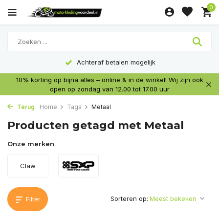
0
Achteraf betalen mogelijk
10% korting op bijna alles – online & in de winkel! Wij zijn ook
open op zondag van 12.00 tot 17.00 uur
Terug
Home
Tags
Metaal
Producten getagd met Metaal
Onze merken
Claw
Sorteren op:
Filter