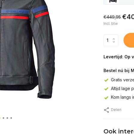
€40
€449,95
Incl. btw
Levertijd: Op 
Bestel nú bij 
Gratis verz
Altijd lage 
Kom langs 
Delen
Ook inte