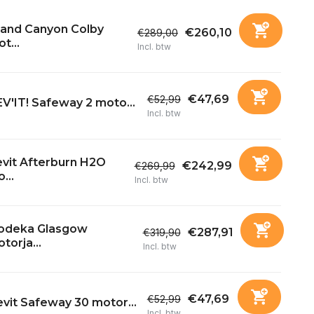
rand Canyon Colby
€260,10
€289,00
t...
Incl. btw
€47,69
€52,99
V'IT! Safeway 2 moto...
Incl. btw
vit Afterburn H2O
€242,99
€269,99
...
Incl. btw
odeka Glasgow
€287,91
€319,90
torja...
Incl. btw
€47,69
€52,99
vit Safeway 30 motor...
Incl. btw