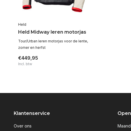
Held
Held Midway leren motorjas
Tour/Urban leren motorjas voor de lente,
zomer en herfst
€449,95
Incl. btw
Klantenservice
Openi
Over ons
Maanda