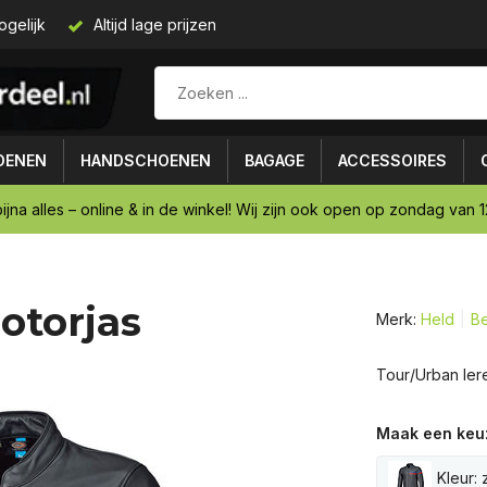
ogelijk
Altijd lage prijzen
OENEN
HANDSCHOENEN
BAGAGE
ACCESSOIRES
ijna alles – online & in de winkel! Wij zijn ook open op zondag van 12
otorjas
Merk:
Held
Be
Tour/Urban lere
Maak een keu
Kleur: 