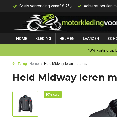
Gratis verzending vanaf € 75,-
Achteraf betalen m
HOME
KLEDING
HELMEN
LAARZEN
SCH
10% korting op b
Terug
Home
Held Midway leren motorjas
Held Midway leren m
10% sale