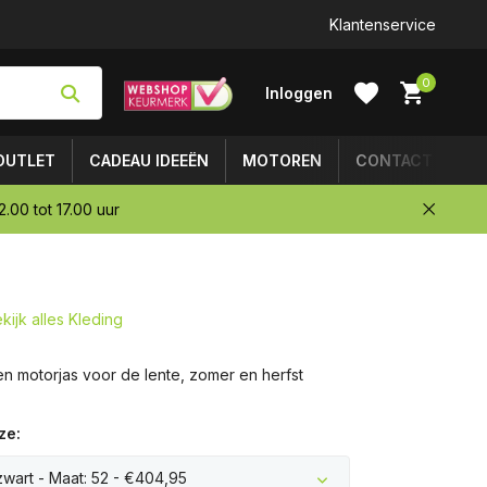
Klantenservice
0
Inloggen
OUTLET
CADEAU IDEEËN
MOTOREN
CONTACT
.00 tot 17.00 uur
Account
aanmaken
kijk alles Kleding
n motorjas voor de lente, zomer en herfst
ze:
zwart - Maat: 52 - €404,95