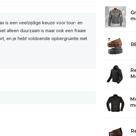
G
mo
s is een veelzijdige keuze voor tour- en
 niet alleen duurzaam is maar ook een fraaie
mfort, en je hebt voldoende opbergruimte met
RE
Re
Mo
M
mo
Re