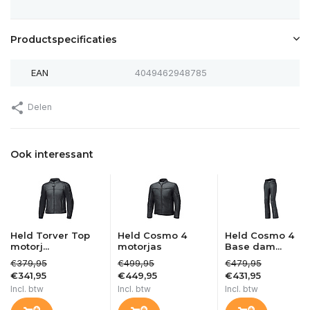
Productspecificaties
EAN
4049462948785
Delen
Ook interessant
Held Torver Top
Held Cosmo 4
Held Cosmo 4
motorj...
motorjas
Base dam...
€379,95
€499,95
€479,95
€341,95
€449,95
€431,95
Incl. btw
Incl. btw
Incl. btw