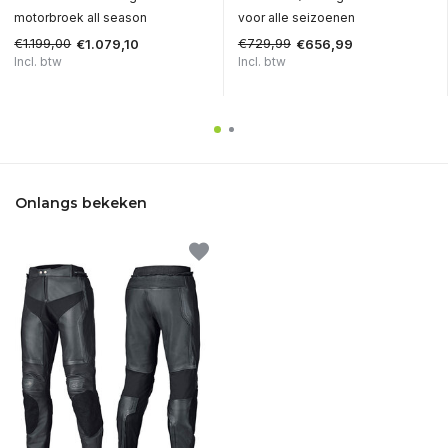
motorbroek all season
voor alle seizoenen
€1.199,00
€729,99
€1.079,10
€656,99
Incl. btw
Incl. btw
Onlangs bekeken