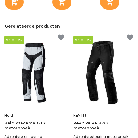
Gerelateerde producten
sale 10%
sale 10%
Held
REV IT!
Held Atacama GTX
Revit Valve H2O
motorbroek
motorbroek
Adventure en touring
Adventure/touring motorbroek