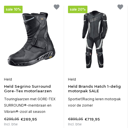
sale 10%
sale 20%
Held
Held
Held Segrino Surround
Held Brands Hatch 1-delig
Gore-Tex motorlaarzen
motorpak SALE
Touringlaarzen met GORE-TEX
Sportief/Racing leren motorpak
SURROUND®-membraan en
voor de zomer
Vibram®-zool all season
€299,95
€899,95
€269,95
€719,95
Incl. btw
Incl. btw