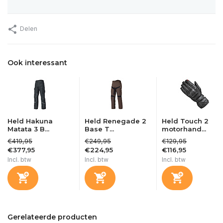
Delen
Ook interessant
Held Hakuna
Held Renegade 2
Held Touch 2
Matata 3 B...
Base T...
motorhand...
€419,95
€249,95
€129,95
€377,95
€224,95
€116,95
Incl. btw
Incl. btw
Incl. btw
Gerelateerde producten