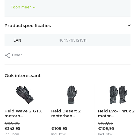
Toon meer
Productspecificaties
EAN
4045765121511
Delen
Ook interessant
Held Wave 2 GTX
Held Desert 2
Held Evo-Thrux 2
motorh...
motorhan...
motor...
€159,95
€139,95
€143,95
€109,95
€109,95
Incl. btw
Incl. btw
Incl. btw