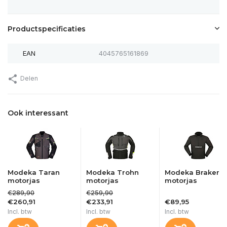
Productspecificaties
EAN
4045765161869
Delen
Ook interessant
Modeka Taran
Modeka Trohn
Modeka Braker
motorjas
motorjas
motorjas
€289,90
€259,90
€260,91
€233,91
€89,95
Incl. btw
Incl. btw
Incl. btw