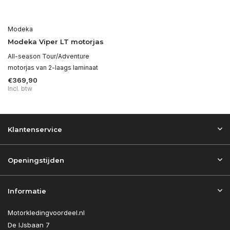
Modeka
Modeka Viper LT motorjas
All-season Tour/Adventure
motorjas van 2-laags laminaat
€369,90
Incl. btw
Klantenservice
Openingstijden
Informatie
Motorkledingvoordeel.nl
De IJsbaan 7