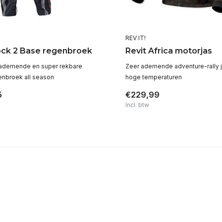
REV IT!
ock 2 Base regenbroek
Revit Africa motorjas
 ademende en super rekbare
Zeer ademende adventure-rally j
nbroek all season
hoge temperaturen
5
€229,99
Incl. btw