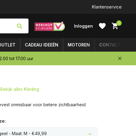
Klantenservice
0
Inloggen
OUTLET
CADEAU IDEEËN
MOTOREN
CONTACT
.00 tot 17.00 uur
Account
aanmaken
Bekijk alles Kleding
ievest onmisbaar voor betere zichtbaarheid
ze:
 geel - Maat: M - €49,99