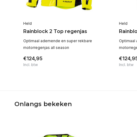
Held
Held
Rainblock 2 Top regenjas
Rainbl
Optimaal ademende en super rekbare
Optimaal
s
motorregenjas all season
motorrege
€124,95
€124,9
Incl. btw
Incl. btw
Onlangs bekeken