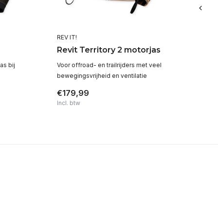
REV IT!
REV
Revit Territory 2 motorjas
R
m
as bij
Voor offroad- en trailrijders met veel
Wa
bewegingsvrijheid en ventilatie
€179,99
€
Incl. btw
Inc