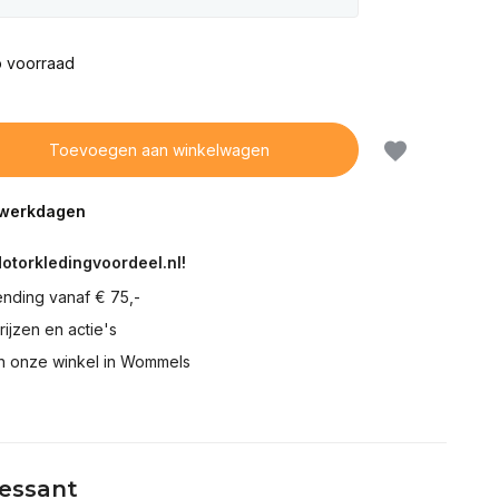
 voorraad
Toevoegen aan winkelwagen
5 werkdagen
Motorkledingvoordeel.nl!
ending vanaf € 75,-
prijzen en actie's
in onze winkel in Wommels
ressant