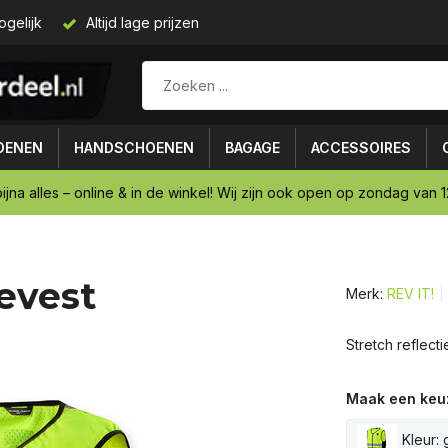
ogelijk
Altijd lage prijzen
OENEN
HANDSCHOENEN
BAGAGE
ACCESSOIRES
ijna alles – online & in de winkel! Wij zijn ook open op zondag van 12
ievest
Merk:
REV IT!
Stretch reflect
Maak een keu
Kleur: