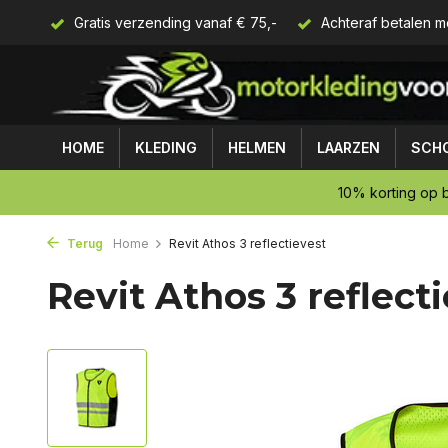
Gratis verzending vanaf € 75,-
Achteraf betalen m
HOME
KLEDING
HELMEN
LAARZEN
SCH
10% korting op b
Terug
Home
Revit Athos 3 reflectievest
Revit Athos 3 reflect