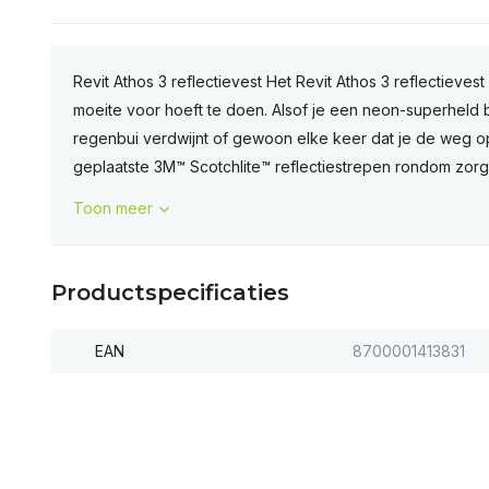
Revit Athos 3 reflectievest Het Revit Athos 3 reflectievest
moeite voor hoeft te doen. Alsof je een neon-superheld be
regenbui verdwijnt of gewoon elke keer dat je de weg op
geplaatste 3M™ Scotchlite™ reflectiestrepen rondom zorg.
Toon meer
Productspecificaties
EAN
8700001413831