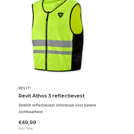
REV IT!
Revit Athos 3 reflectievest
Stretch reflectievest onmisbaar voor betere
zichtbaarheid
€49,99
Incl. btw