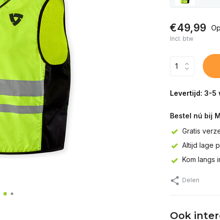
€49,99
Op
Incl. btw
Levertijd: 3-
Bestel nú bij 
Gratis verz
Altijd lage 
Kom langs 
Delen
Ook inte