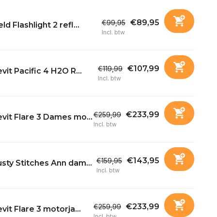
€89,95
€99,95
ld Flashlight 2 refl...
Incl. btw
€107,99
€119,99
vit Pacific 4 H2O R...
Incl. btw
€233,99
€259,99
vit Flare 3 Dames mo...
Incl. btw
€143,95
€159,95
sty Stitches Ann dam...
Incl. btw
€233,99
€259,99
vit Flare 3 motorja...
Incl. btw