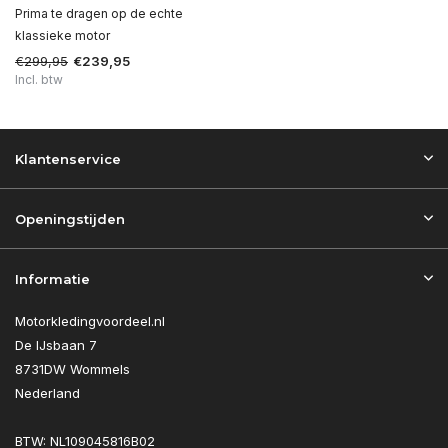
Prima te dragen op de echte
klassieke motor
€299,95
€239,95
Incl. btw
Klantenservice
Openingstijden
Informatie
Motorkledingvoordeel.nl
De IJsbaan 7
8731DW Wommels
Nederland
BTW: NL109045816B02