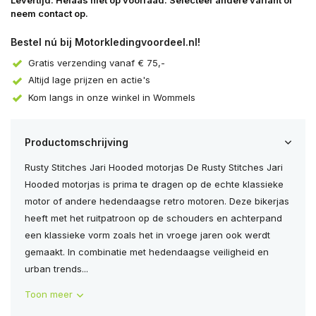
Levertijd: Helaas niet op voorraad. Selecteer andere variant of
neem contact op.
Uitverkocht
Bestel nú bij Motorkledingvoordeel.nl!
Gratis verzending vanaf € 75,-
Altijd lage prijzen en actie's
Uitverkocht
Kom langs in onze winkel in Wommels
Productomschrijving
Rusty Stitches Jari Hooded motorjas De Rusty Stitches Jari
Hooded motorjas is prima te dragen op de echte klassieke
motor of andere hedendaagse retro motoren. Deze bikerjas
heeft met het ruitpatroon op de schouders en achterpand
een klassieke vorm zoals het in vroege jaren ook werdt
gemaakt. In combinatie met hedendaagse veiligheid en
urban trends...
Toon meer