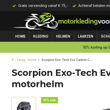
rijzen
Gratis verzending vanaf € 75,-
Achteraf betalen mo
HOME
KLEDING
HELMEN
LAARZEN
SCH
10% korting op b
Terug
Home
Scorpion Exo-Tech Evo Carbon C...
Scorpion Exo-Tech E
motorhelm
10% sale