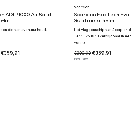
Scorpion
on ADF 9000 Air Solid
Scorpion Exo Tech Evo 
helm
Solid motorhelm
reen die van avontuur houdt
Het vlaggenschip van Scorpion 
Tech Evo is nu verkrijgbaar in e
versie
€359,91
€359,91
€399,90
Incl. btw