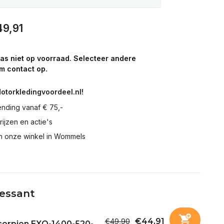
9,91
aas niet op voorraad. Selecteer andere
m contact op.
Motorkledingvoordeel.nl!
ending vanaf € 75,-
prijzen en actie's
in onze winkel in Wommels
ressant
€44,91
€49,90
orpion EXO-1400-520-...