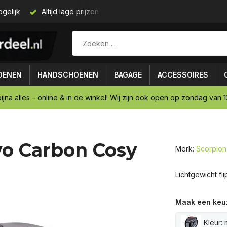
gelijk
Altijd lage prijzen
Gratis verzending vanaf € 75,-
OENEN
HANDSCHOENEN
BAGAGE
ACCESSOIRES
ijna alles – online & in de winkel! Wij zijn ook open op zondag van 12
vo Carbon Cosy
Merk:
Scorpion
Lichtgewicht fl
Maak een keu
Kleur: