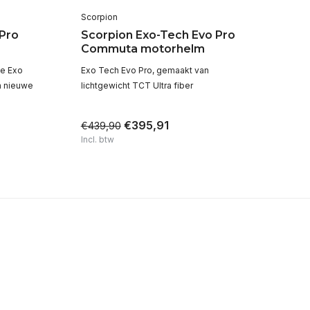
Scorpion
Sc
Pro
Scorpion Exo-Tech Evo Pro
Sc
Commuta motorhelm
m
de Exo
Exo Tech Evo Pro, gemaakt van
Voo
en nieuwe
lichtgewicht TCT Ultra fiber
€395,91
€439,90
€4
Incl. btw
Inc