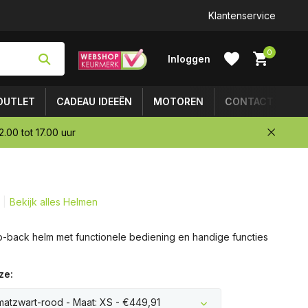
Achteraf betalen mogelijk
Klantenservice
0
Inloggen
OUTLET
CADEAU IDEEËN
MOTOREN
CONTACT
.00 tot 17.00 uur
Account
aanmaken
Bekijk alles Helmen
ip-back helm met functionele bediening en handige functies
ze:
 matzwart-rood - Maat: XS - €449,91