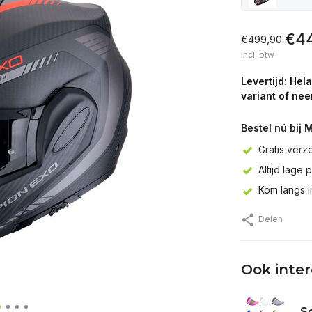
€44
€499,90
Incl. btw
Levertijd: Hel
variant of nee
Bestel nú bij 
Gratis verz
Altijd lage 
Kom langs 
Delen
Ook inte
Sc