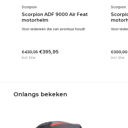
Scorpion
Scorpion
Scorpion ADF 9000 Air Feat
Scorpi
motorhelm
motor
Voor iedereen die van avontuur houdt
Voor iede
€395,95
€439,95
€399,90
Incl. btw
Incl. btw
Onlangs bekeken