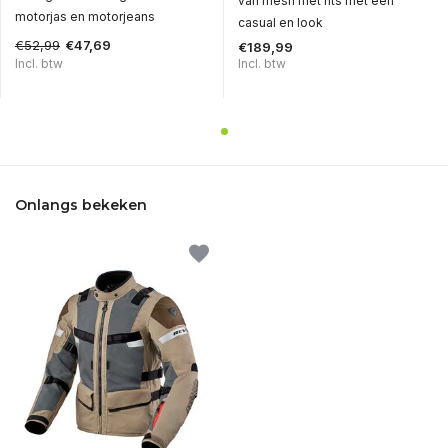
van mesh met rits met een
motorjas en motorjeans
casual en look
€52,99
€47,69
€189,99
Incl. btw
Incl. btw
Onlangs bekeken