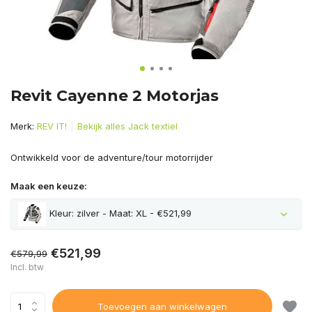
Revit Cayenne 2 Motorjas
Merk:
REV IT!
Bekijk alles Jack textiel
Ontwikkeld voor de adventure/tour motorrijder
Maak een keuze:
Kleur: zilver - Maat: XL - €521,99
€521,99
€579,99
Incl. btw
Toevoegen aan winkelwagen