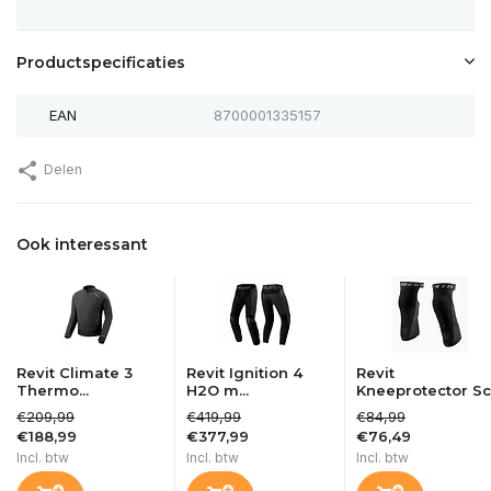
Productspecificaties
EAN
8700001335157
Delen
Ook interessant
Revit Climate 3
Revit Ignition 4
Revit
Thermo...
H2O m...
Kneeprotector Sc.
€209,99
€419,99
€84,99
€188,99
€377,99
€76,49
Incl. btw
Incl. btw
Incl. btw