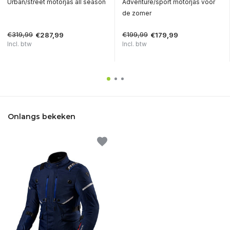
Urban/street motorjas all season
Adventure/sport motorjas voor
de zomer
€319,99
€199,99
€287,99
€179,99
Incl. btw
Incl. btw
Onlangs bekeken