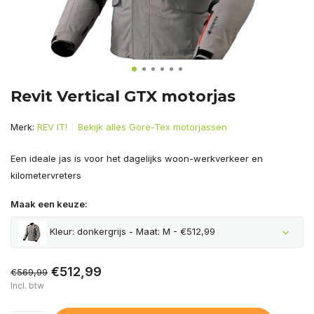
Revit Vertical GTX motorjas
Merk:
REV IT!
Bekijk alles Gore-Tex motorjassen
Een ideale jas is voor het dagelijks woon-werkverkeer en
kilometervreters
Maak een keuze:
Kleur: donkergrijs - Maat: M - €512,99
€512,99
€569,99
Incl. btw