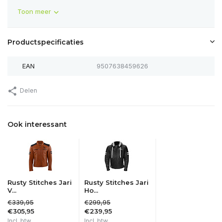
Toon meer
Productspecificaties
EAN
9507638459626
Delen
Ook interessant
Rusty Stitches Jari
Rusty Stitches Jari
V...
Ho...
€339,95
€299,95
€305,95
€239,95
Incl. btw
Incl. btw